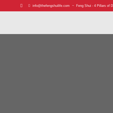
info@thefengshuilife.com
~ Feng Shui - 4 Pillars of D
Facebook
page
opens
in
new
window