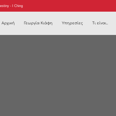
estiny - I Ching
Αρχική
Γεωργία Κιάφη
Υπηρεσίες
Τι είναι..