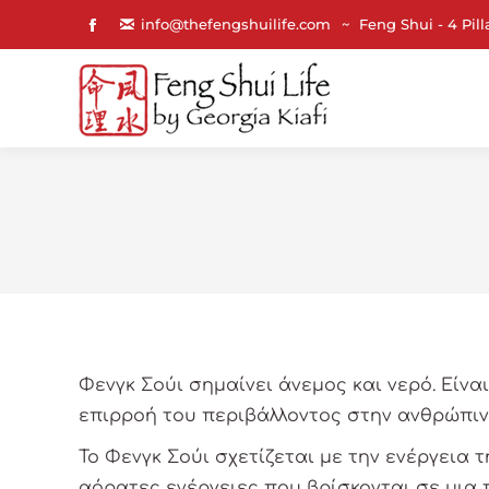
info@thefengshuilife.com
~ Feng Shui - 4 Pill
Facebook
page
opens
in
new
window
Φενγκ Σούι σημαίνει άνεμος και νερό. Είναι
επιρροή του περιβάλλοντος στην ανθρώπιν
Το Φενγκ Σούι σχετίζεται με την ενέργεια 
αόρατες ενέργειες που βρίσκονται σε μια 