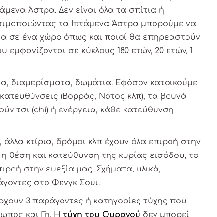
μενα Άστρα. Δεν είναι όλα τα σπίτια ή
ρησιμοποιώντας τα Ιπτάμενα Άστρα μπορούμε να
α σε ένα χώρο όπως και ποιοί θα επηρεαστούν
εμφανίζονται σε κύκλους 180 ετών, 20 ετών, 1
ρια, διαμερίσματα, δωμάτια. Εφόσον κατοικούμε
κατευθύνσεις (Βορράς, Νότος κλπ), τα βουνά
ούν τσι (chi) ή ενέργεια, κάθε κατεύθυνση
 άλλα κτίρια, δρόμοι κλπ έχουν όλα επιροή στην
 η θέση και κατεύθυνση της κυρίας εισόδου, το
πιροή στην ευεξία μας. Σχήματα, υλικά,
άγοντες στο Φενγκ Σούι.
ρχουν 3 παράγοντες ή κατηγορίες τύχης που
ωπος και Γη. Η
τύχη του Ουρανού
δεν μπορεί