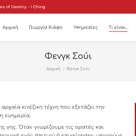
ars of Destiny - I Ching
Αρχική
Γεωργία Κιάφη
Υπηρεσίες
Τι είναι..
Φενγκ Σούι
You are here:
Αρχική
Φενγκ Σούι
 αρχαία κινέζικη τέχνη που εξετάζει την
η ευημερία.
της γης. Όταν γνωρίζουμε τις ορατές και
περιοχή ενός σπιτιού ή επιχείρησης μπορούμε