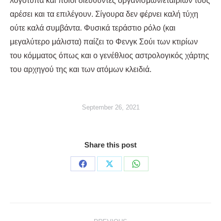
λογότυπα και ποιοί διευθυντές οργανισμών/εταιριών τους
αρέσει και τα επιλέγουν. Σίγουρα δεν φέρνει καλή τύχη
ούτε καλά συμβάντα. Φυσικά τεράστιο ρόλο (και
μεγαλύτερο μάλιστα) παίζει το Φενγκ Σούι των κτιρίων
του κόμματος όπως και ο γενέθλιος αστρολογικός χάρτης
του αρχηγού της και των ατόμων κλειδιά.
September 26, 2021
Share this post
Share
Share
Share
on
on
on
Facebook
X
WhatsApp
Post