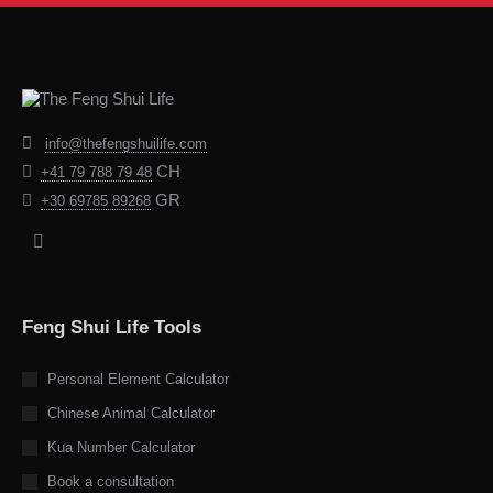
info@thefengshuilife.com
CH
+41 79 788 79 48
GR
+30 69785 89268
Find us on:
Facebook
page
opens
Feng Shui Life Tools
in
new
Personal Element Calculator
window
Chinese Animal Calculator
Kua Number Calculator
Book a consultation