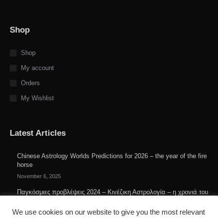
Shop
Shop
My account
Orders
My Wishlist
Latest Articles
Chinese Astrology Worlds Predictions for 2026 – the year of the fire
horse
November 6, 2025
Παγκόσμιες προβλέψεις 2024 – Κινέζικη Αστρολογία – η χρονιά του
ξύλινου δράκου
We use cookies on our website to give you the most relevant
February 18, 2024