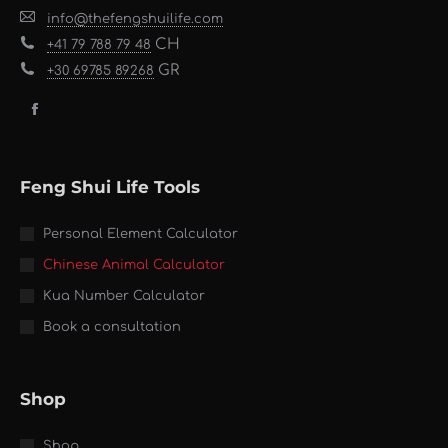
info@thefengshuilife.com
CH
+41 79 788 79 48
GR
+30 69785 89268
Find us on:
Facebook
page
opens
Feng Shui Life Tools
in
new
Personal Element Calculator
window
Chinese Animal Calculator
Kua Number Calculator
Book a consultation
Shop
Shop